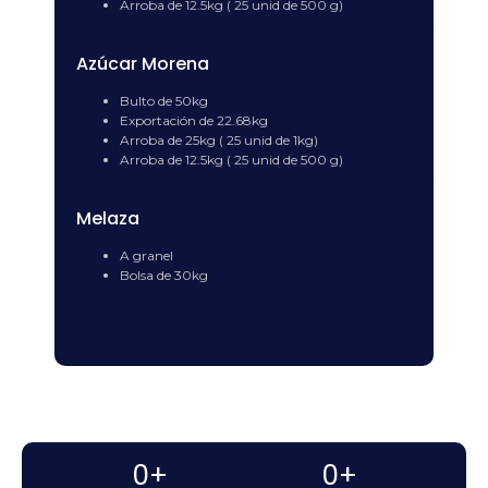
Arroba de 12.5kg ( 25 unid de 500 g)
Azúcar Morena
Bulto de 50kg
Exportación de 22.68kg
Arroba de 25kg ( 25 unid de 1kg)
Arroba de 12.5kg ( 25 unid de 500 g)
Melaza
A granel
Bolsa de 30kg
Arroba de 25kg ( 25 unid de 1kg)
Arroba de 12.5kg ( 25 unid de 500 g)
0
+
0
+