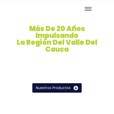
Más De 20 Años
Impulsando
La Región Del Valle Del
Cauca
Trapiche Lucerna S.A es una empresa
Colombiana del sector agro-industrial, nos
dedicamos a la producción y
comercialización de azúcar y melaza,
productos derivados de la caña de azúcar.
Nuestros Productos