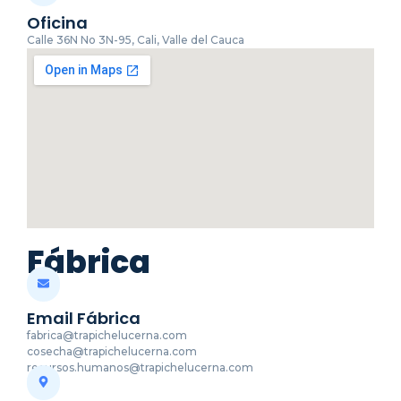
Oficina
Calle 36N No 3N-95, Cali, Valle del Cauca
Fábrica
Email Fábrica
fabrica@trapichelucerna.com
cosecha@trapichelucerna.com
recursos.humanos@trapichelucerna.com