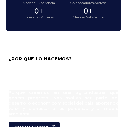
Años de Experiencia
Colaboradores Activos
0
+
0
+
Toneladas Anuales
Clientes Satisfechos
¿POR QUE LO HACEMOS?
Un Futuro Dulce y
Sostenible
Porque creemos en una agroindustria que
genera progreso. Nos motiva ser parte del
desarrollo económico y social del país, aportando
valor y bienestar a las personas y al medio
ambiente.